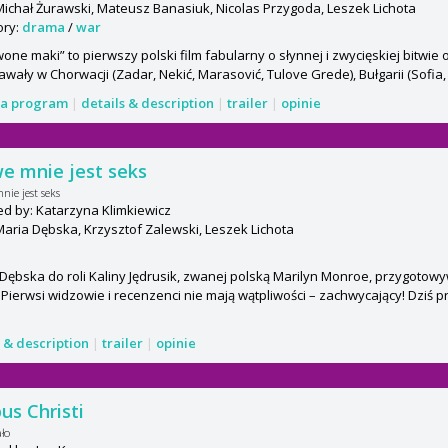
Michał Żurawski, Mateusz Banasiuk, Nicolas Przygoda, Leszek Lichota
ory:
drama
/
war
one maki” to pierwszy polski film fabularny o słynnej i zwycięskiej bitwie
wały w Chorwacji (Zadar, Nekić, Marasović, Tulove Grede), Bułgarii (Sofia, 
a program
|
details & description
|
trailer
|
opinie
e mnie jest seks
nie jest seks
ed by: Katarzyna Klimkiewicz
Maria Dębska, Krzysztof Zalewski, Leszek Lichota
Dębska do roli Kaliny Jędrusik, zwanej polską Marilyn Monroe, przygotowyw
 Pierwsi widzowie i recenzenci nie mają wątpliwości – zachwycający! Dziś p
s & description
|
trailer
|
opinie
us Christi
ało