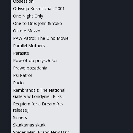
Obsession
Odyseja Kosmiczna - 2001
One Night Only
One to One: John & Yoko
Otto e Mezzo
PAW Patrol: The Dino Movie
Parallel Mothers
Parasite
Powrót do przyszłości
Prawo pożądania
Psi Patrol
Pucio
Rembrandt z The National
Gallery w Londynie i Rijks...
Requiem for a Dream (re-
release)
Sinners
Skurkarnas skurk
Spider-Man: Brand New Day