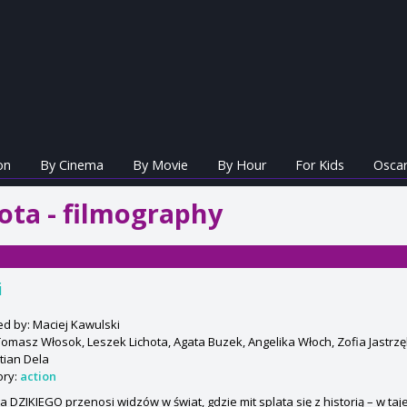
on
By Cinema
By Movie
By Hour
For Kids
Oscar
ota - filmography
i
ed by: Maciej Kawulski
Tomasz Włosok, Leszek Lichota, Agata Buzek, Angelika Włoch, Zofia Jastrzę
tian Dela
ory:
action
ia DZIKIEGO przenosi widzów w świat, gdzie mit splata się z historią – w t