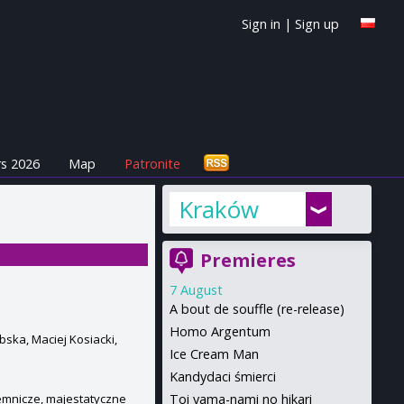
Sign in
|
Sign up
s 2026
Map
Patronite
Kraków
Premieres
7 August
A bout de souffle (re-release)
Homo Argentum
bska, Maciej Kosiacki,
Ice Cream Man
Kandydaci śmierci
Toi yama-nami no hikari
ajemnicze, majestatyczne