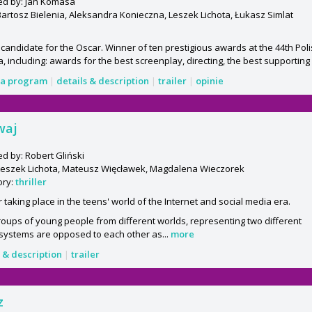
ed by: Jan Komasa
Bartosz Bielenia, Aleksandra Konieczna, Leszek Lichota, Łukasz Simlat
 candidate for the Oscar. Winner of ten prestigious awards at the 44th Polis
, including: awards for the best screenplay, directing, the best supporting 
a program
|
details & description
|
trailer
|
opinie
waj
ed by: Robert Gliński
Leszek Lichota, Mateusz Więcławek, Magdalena Wieczorek
ory:
thriller
er taking place in the teens' world of the Internet and social media era.
oups of young people from different worlds, representing two different
systems are opposed to each other as...
more
s & description
|
trailer
z