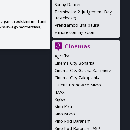
Sunny Dancer
Terminator 2: Judgement Day
(re-release)
trząsneła polskimi mediami
Prendiamoci una pausa
 krwawego morderstwa,...
»
more coming soon
Cinemas
Agrafka
Cinema City Bonarka
Cinema City Galeria Kazimierz
Cinema City Zakopianka
Galeria Bronowice Mikro
IMAX
Kijów
Kino Kika
Kino Mikro
Kino Pod Baranami
Kino Pod Baranami ASP