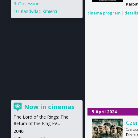
Obsession
Karpat
Kandydaci śmierci
cinema program
|
detail
Now in cinemas
5 April 2024
The Lord of the Rings: The
Cze
Return of the King EV...
Czerwo
2046
Direct