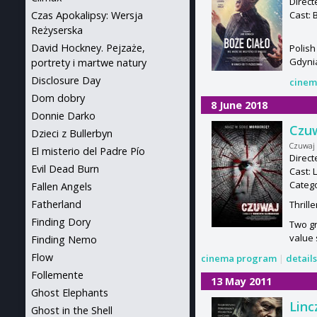
Direct
Cast: 
Czas Apokalipsy: Wersja
Reżyserska
David Hockney. Pejzaże,
Polish
Gdynia
portrety i martwe natury
Disclosure Day
cinem
Dom dobry
8 June 2018
Donnie Darko
Czu
Dzieci z Bullerbyn
Czuwaj
El misterio del Padre Pío
Direct
Evil Dead Burn
Cast: 
Categ
Fallen Angels
Fatherland
Thrill
Finding Dory
Two gr
value 
Finding Nemo
Flow
cinema program
|
detail
Follemente
13 May 2011
Ghost Elephants
Linc
Ghost in the Shell