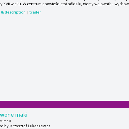
y XVII wieku. W centrum opowieści stoi półdziki, niemy wojownik – wycho
s & description
|
trailer
rwone maki
ne maki
ed by: Krzysztof Łukaszewicz