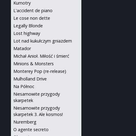
Kumotry
L'accident de piano
Le cose non dette
Legally Blonde
Lost highway
Lot nad kukułczym gniazdem
Matador
Michał Anioł. Miłość i śmierć
Minions & Monsters
Monterey Pop (re-release)
Mulholland Drive
Na Północ
Niesamowite przygody
skarpetek
Niesamowite przygody
skarpetek 3. Ale kosmos!
Nuremberg
O agente secreto