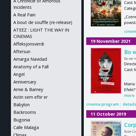
A Chronicle of Amorous
Cast: 
Incidents
Categ
A Real Pain
„Czerw
A bout de souffle (re-release)
powsta
ATEEZ : LIGHT THE WAY IN
cinem
CINEMAS
19 November 2021
Affeksjonsverdi
Bo w
Aftersun
Bo we m
Amarga Navidad
Direct
Anatomy of a Fall
Cast: 
Angel
Anniversary
Maria 
Arnie & Barney
Efekt?
more
Astin sem eftir er
cinema program
|
detail
Babylon
Backrooms
11 October 2019
Bugonia
Corp
Calle Malaga
Boże Ci
Climax