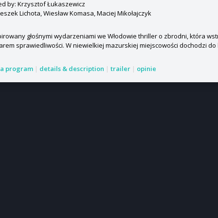
ed by: Krzysztof Łukaszewicz
Leszek Lichota, Wiesław Komasa, Maciej Mikołajczyk
irowany głośnymi wydarzeniami we Włodowie thriller o zbrodni, która ws
arem sprawiedliwości. W niewielkiej mazurskiej miejscowości dochodzi do
a program
|
details & description
|
trailer
|
opinie