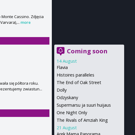
 o Monte Cassino. Zdjęcia
Varvara),...
more
Coming soon
14 August
Flavia
Histoires paralleles
The End of Oak Street
ała się półtora roku.
rezentujemy zwiastun...
Dolly
Odzyskany
Supermarsu ja suuri huijaus
One Night Only
The Rivals of Amziah King
21 August
Arek.Mama.Panorama