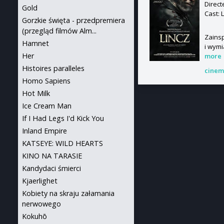
Direct
Gold
Cast: 
Gorzkie święta - przedpremiera
(przegląd filmów Alm...
Zainsp
Hamnet
i wymi
Her
more
Histoires paralleles
cinem
Homo Sapiens
Hot Milk
Ice Cream Man
If I Had Legs I'd Kick You
Inland Empire
KATSEYE: WILD HEARTS
KINO NA TARASIE
Kandydaci śmierci
Kjaerlighet
Kobiety na skraju załamania
nerwowego
Kokuhō