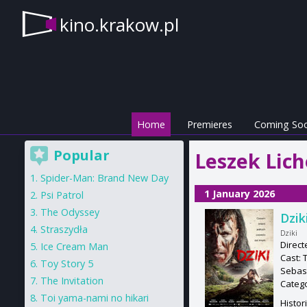
kino.krakow.pl
Home
Premieres
Coming So
Popular
Leszek Lich
Spider-Man: Brand New Day
1 January 2026
Psi Patrol
The Odyssey
Dzik
Straszydła
Dziki
Direct
Ice Cream Man
Cast: 
Toy Story 5
Sebas
The Invitation
Categ
Toi yama-nami no hikari
Histor