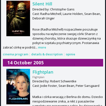
Silent Hill
Directed by: Christophe Gans
Cast: Radha Mitchell, Laurie Holden, Sean Bean,
Deborah Unger
Rose (Radha Mitchell) rozpaczliwie poszukuje
sposobu na wyleczenie swojej córki Sharon z
dziwnej choroby, która skazuje dziewczynkę na
pobyt w szpitalu psychiatrycznym. Postanawia
zabrać córkę w podróż...
more
cinema program
|
details & description
|
opinie
14 October 2005
Flightplan
Flightplan
Directed by: Robert Schwentke
Cast: Jodie Foster, Sean Bean, Peter Sarsgaard
Matka i córka wracają z Berlina do domu. Dziecko
niespodziewanie znika, a nikt z pasażerów
samolotu nie przypomina sobie, by dziewczynka