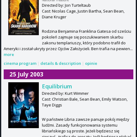
Directed by: Jon Turteltaub
Cast: Nicolas Cage, Justin Bartha, Sean Bean,
Diane Kruger
Rodzina Benjamina Franklina Gatesa od sześciu
pokoleń zajmuje się poszukiwaniem skarbu
zakonu templariuszy, który podobno trafił do
Ameryki i został ukryty przez Ojców Założycieli. Ben trafia na pewien...
more
cinema program
|
details & description
|
opinie
25 July 2003
Equilibrium
Directed by: Kurt Wimmer
Cast: Christian Bale, Sean Bean, Emily Watson,
Taye Diggs
W państwie Libria zawsze panuje pokój między
ludźmi. Zasady funkcjonowania systemu
libriańskiego są proste. Jeżeli będziesz się
cieszyć - trafisz do aresztu. Jeśli będziesz płakać -