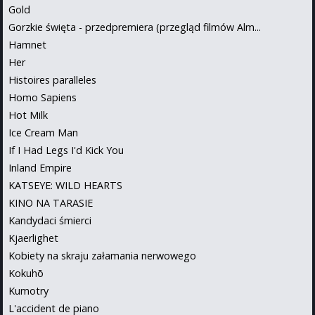
Gold
Gorzkie święta - przedpremiera (przegląd filmów Alm...
Hamnet
Her
Histoires paralleles
Homo Sapiens
Hot Milk
Ice Cream Man
If I Had Legs I'd Kick You
Inland Empire
KATSEYE: WILD HEARTS
KINO NA TARASIE
Kandydaci śmierci
Kjaerlighet
Kobiety na skraju załamania nerwowego
Kokuhō
Kumotry
L'accident de piano