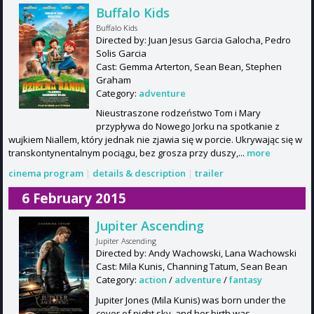
Buffalo Kids
Buffalo Kids
Directed by: Juan Jesus Garcia Galocha, Pedro
Solis Garcia
Cast: Gemma Arterton, Sean Bean, Stephen
Graham
Category:
adventure
Nieustraszone rodzeństwo Tom i Mary
przypływa do Nowego Jorku na spotkanie z
wujkiem Niallem, który jednak nie zjawia się w porcie. Ukrywając się w
transkontynentalnym pociągu, bez grosza przy duszy,...
more
cinema program
|
details & description
|
trailer
6 February 2015
Jupiter Ascending
Jupiter Ascending
Directed by: Andy Wachowski, Lana Wachowski
Cast: Mila Kunis, Channing Tatum, Sean Bean
Category:
action
/
adventure
/
fantasy
Jupiter Jones (Mila Kunis) was born under the
cover of night sky, and her birth was