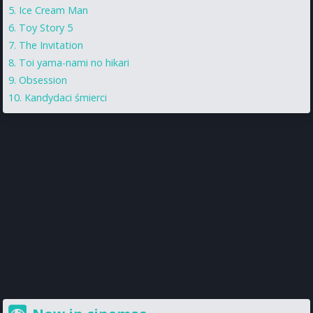
Ice Cream Man
Toy Story 5
The Invitation
Toi yama-nami no hikari
Obsession
Kandydaci śmierci