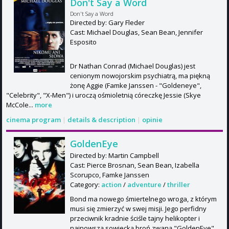
Don't Say a Word
Don't Say a Word
Directed by: Gary Fleder
Cast: Michael Douglas, Sean Bean, Jennifer
Esposito
Dr Nathan Conrad (Michael Douglas) jest
cenionym nowojorskim psychiatrą, ma piękną
żonę Aggie (Famke Janssen - "Goldeneye",
"Celebrity", "X-Men") i uroczą ośmioletnią córeczkę Jessie (Skye
McCole...
more
cinema program
|
details & description
|
opinie
GoldenEye
Directed by: Martin Campbell
Cast: Pierce Brosnan, Sean Bean, Izabella
Scorupco, Famke Janssen
Category:
action
/
adventure
/
thriller
Bond ma nowego śmiertelnego wroga, z którym
musi się zmierzyć w swej misji. Jego perfidny
przeciwnik kradnie ściśle tajny helikopter i
najnowszą sowiecką broń zwaną "GoldenEye",