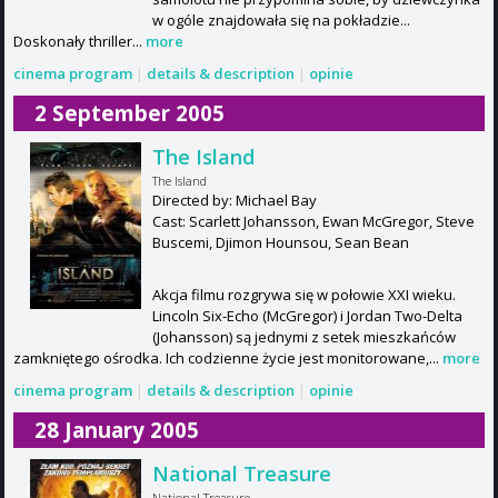
w ogóle znajdowała się na pokładzie...
Doskonały thriller...
more
cinema program
|
details & description
|
opinie
2 September 2005
The Island
The Island
Directed by: Michael Bay
Cast: Scarlett Johansson, Ewan McGregor, Steve
Buscemi, Djimon Hounsou, Sean Bean
Akcja filmu rozgrywa się w połowie XXI wieku.
Lincoln Six-Echo (McGregor) i Jordan Two-Delta
(Johansson) są jednymi z setek mieszkańców
zamkniętego ośrodka. Ich codzienne życie jest monitorowane,...
more
cinema program
|
details & description
|
opinie
28 January 2005
National Treasure
National Treasure