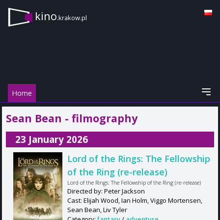
kino
.krakow.pl
Home
Sean Bean - filmography
23 January 2026
Lord of the Rings: The Fellowship
of the Ring (re-release)
Lord of the Rings: The Fellowship of the Ring (re-release)
Directed by: Peter Jackson
Cast: Elijah Wood, Ian Holm, Viggo Mortensen,
Sean Bean, Liv Tyler
Category:
fantasy
/
adventure