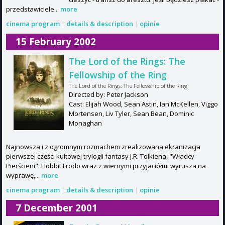
przedstawiciele...
more
cinema program
|
details & description
|
opinie
15 February 2002
The Lord of the Rings: The
Fellowship of the Ring
The Lord of the Rings: The Fellowship of the Ring
Directed by: Peter Jackson
Cast: Elijah Wood, Sean Astin, Ian McKellen, Viggo
Mortensen, Liv Tyler, Sean Bean, Dominic
Monaghan
Najnowsza i z ogromnym rozmachem zrealizowana ekranizacja
pierwszej części kultowej trylogii fantasy J.R. Tolkiena, "Władcy
Pierścieni". Hobbit Frodo wraz z wiernymi przyjaciółmi wyrusza na
wyprawę,...
more
cinema program
|
details & description
|
opinie
7 December 2001