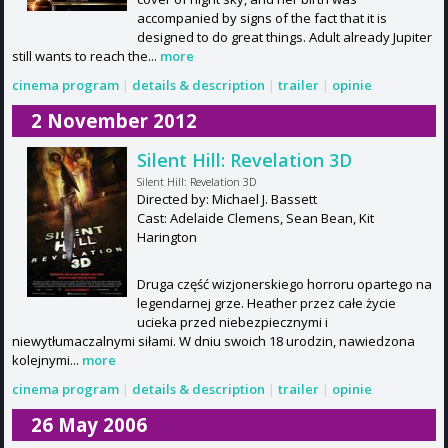
accompanied by signs of the fact that it is
designed to do great things. Adult already Jupiter
still wants to reach the...
more
cinema program
|
details & description
|
trailer
|
opinie
2 November 2012
Silent Hill: Revelation 3D
Silent Hill: Revelation 3D
Directed by: Michael J. Bassett
Cast: Adelaide Clemens, Sean Bean, Kit
Harington
Druga część wizjonerskiego horroru opartego na
legendarnej grze. Heather przez całe życie
ucieka przed niebezpiecznymi i
niewytłumaczalnymi siłami. W dniu swoich 18 urodzin, nawiedzona
kolejnymi...
more
cinema program
|
details & description
|
trailer
|
opinie
26 May 2006