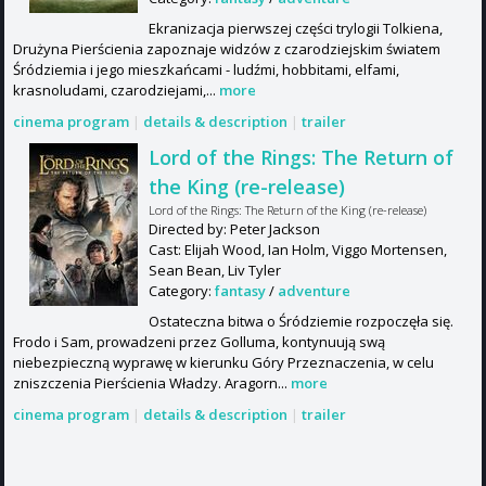
Ekranizacja pierwszej części trylogii Tolkiena,
Drużyna Pierścienia zapoznaje widzów z czarodziejskim światem
Śródziemia i jego mieszkańcami - ludźmi, hobbitami, elfami,
krasnoludami, czarodziejami,...
more
cinema program
|
details & description
|
trailer
Lord of the Rings: The Return of
the King (re-release)
Lord of the Rings: The Return of the King (re-release)
Directed by: Peter Jackson
Cast: Elijah Wood, Ian Holm, Viggo Mortensen,
Sean Bean, Liv Tyler
Category:
fantasy
/
adventure
Ostateczna bitwa o Śródziemie rozpoczęła się.
Frodo i Sam, prowadzeni przez Golluma, kontynuują swą
niebezpieczną wyprawę w kierunku Góry Przeznaczenia, w celu
zniszczenia Pierścienia Władzy. Aragorn...
more
cinema program
|
details & description
|
trailer