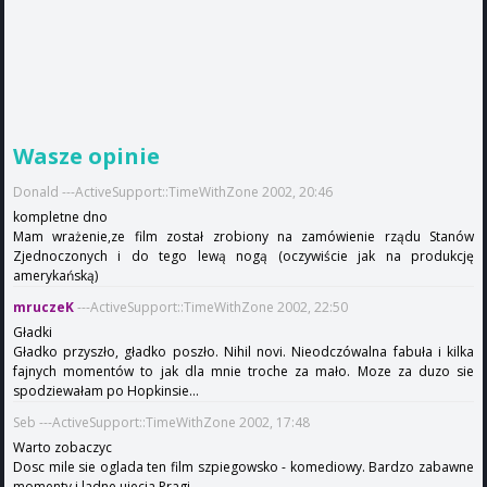
Wasze opinie
Donald ---ActiveSupport::TimeWithZone 2002, 20:46
kompletne dno
Mam wrażenie,ze film został zrobiony na zamówienie rządu Stanów
Zjednoczonych i do tego lewą nogą (oczywiście jak na produkcję
amerykańską)
mruczeK
---ActiveSupport::TimeWithZone 2002, 22:50
Gładki
Gładko przyszło, gładko poszło. Nihil novi. Nieodczówalna fabuła i kilka
fajnych momentów to jak dla mnie troche za mało. Moze za duzo sie
spodziewałam po Hopkinsie...
Seb ---ActiveSupport::TimeWithZone 2002, 17:48
Warto zobaczyc
Dosc mile sie oglada ten film szpiegowsko - komediowy. Bardzo zabawne
momenty i ladne ujecia Pragi.