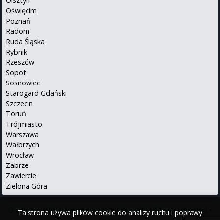
Olsztyn
Oświęcim
Poznań
Radom
Ruda Śląska
Rybnik
Rzeszów
Sopot
Sosnowiec
Starogard Gdański
Szczecin
Toruń
Trójmiasto
Warszawa
Wałbrzych
Wrocław
Zabrze
Zawiercie
Zielona Góra
O serwisie
•
Polityka prywatności
•
Kontakt
•
iPhone
•
Android
•
Ta strona używa plików cookie do analizy ruchu i poprawy