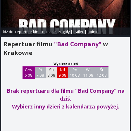
Idź do:
repertuar kin
|
opis i szczegóły
|
trailer
|
opinie
Repertuar filmu
"Bad Company"
w
Krakowie
Wybierz dzień
Czw
Pt
Sb
Nd
Pn
Wt
Śr
6 08
7 08
8 08
9 08
10 08
11 08
12 08
Brak repertuaru dla filmu "Bad Company"
na
dziś.
Wybierz inny dzień z kalendarza powyżej.