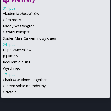
Premiery
31 lipca
Akademia złoczyńców
Góra mocy
Młody Waszyngton
Ostatni konsjerż
Spider-Man: Całkiem nowy dzień
24 lipca
Ekipa zwierzaków
Jej piekło
Requiem dla snu
Wyschnięci
17 lipca
Charli XCX: Alone Together
O czym sobie nie mówimy
Odyseja