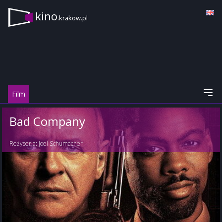
kino
.krakow.pl
Film
Bad Company
Reżyseria:
Joel Schumacher