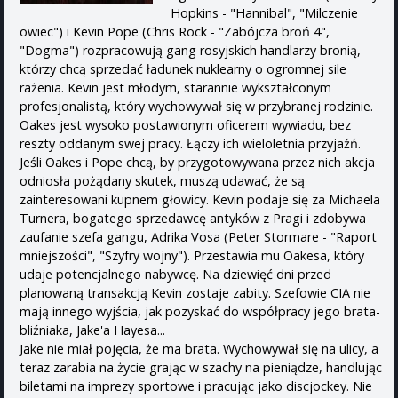
Hopkins - "Hannibal", "Milczenie
owiec") i Kevin Pope (Chris Rock - "Zabójcza broń 4",
"Dogma") rozpracowują gang rosyjskich handlarzy bronią,
którzy chcą sprzedać ładunek nuklearny o ogromnej sile
rażenia. Kevin jest młodym, starannie wykształconym
profesjonalistą, który wychowywał się w przybranej rodzinie.
Oakes jest wysoko postawionym oficerem wywiadu, bez
reszty oddanym swej pracy. Łączy ich wieloletnia przyjaźń.
Jeśli Oakes i Pope chcą, by przygotowywana przez nich akcja
odniosła pożądany skutek, muszą udawać, że są
zainteresowani kupnem głowicy. Kevin podaje się za Michaela
Turnera, bogatego sprzedawcę antyków z Pragi i zdobywa
zaufanie szefa gangu, Adrika Vosa (Peter Stormare - "Raport
mniejszości", "Szyfry wojny"). Przestawia mu Oakesa, który
udaje potencjalnego nabywcę. Na dziewięć dni przed
planowaną transakcją Kevin zostaje zabity. Szefowie CIA nie
mają innego wyjścia, jak pozyskać do współpracy jego brata-
bliźniaka, Jake'a Hayesa...
Jake nie miał pojęcia, że ma brata. Wychowywał się na ulicy, a
teraz zarabia na życie grając w szachy na pieniądze, handlując
biletami na imprezy sportowe i pracując jako discjockey. Nie