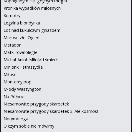
Kopnęłabym cię, gdybym mogła
Kronika wypadków miłosnych
Kumotry
Legalna blondynka
Lot nad kukułczym gniazdem
Martwe zło: Ogień
Matador
Matki równoległe
Michał Anioł. Miłość i śmierć
Minionki i straszydła
Miłość
Monterey pop
Młody Waszyngton
Na Północ
Niesamowite przygody skarpetek
Niesamowite przygody skarpetek 3. Ale kosmos!
Norymberga
O czym sobie nie mówimy