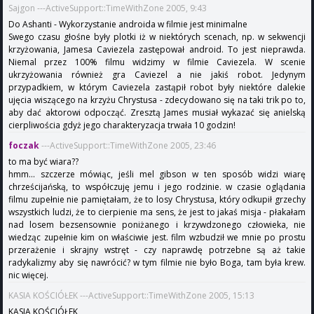
Sajgon ---ActiveSupport::TimeWithZone 2005, 9:43
Do Ashanti - Wykorzystanie androida w filmie jest minimalne
Swego czasu głośne były plotki iż w niektórych scenach, np. w sekwencji
krzyżowania, Jamesa Caviezela zastępował android. To jest nieprawda.
Niemal przez 100% filmu widzimy w filmie Caviezela. W scenie
ukrzyżowania również gra Caviezel a nie jakiś robot. Jedynym
przypadkiem, w którym Caviezela zastąpił robot były niektóre dalekie
ujęcia wiszącego na krzyżu Chrystusa - zdecydowano się na taki trik po to,
aby dać aktorowi odpocząć. Zresztą James musiał wykazać się anielską
cierpliwościa gdyż jego charakteryzacja trwała 10 godzin!
foczak
---ActiveSupport::TimeWithZone 2005, 23:46
to ma być wiara??
hmm... szczerze mówiąc, jeśli mel gibson w ten sposób widzi wiarę
chrześcijańską, to współczuję jemu i jego rodzinie. w czasie oglądania
filmu zupełnie nie pamiętałam, że to losy Chrystusa, który odkupił grzechy
wszystkich ludzi, że to cierpienie ma sens, że jest to jakaś misja - płakałam
nad losem bezsensownie poniżanego i krzywdzonego człowieka, nie
wiedząc zupełnie kim on właściwie jest. film wzbudził we mnie po prostu
przerażenie i skrajny wstręt - czy naprawdę potrzebne są aż takie
radykalizmy aby się nawrócić? w tym filmie nie było Boga, tam była krew.
nic więcej.
KASIA KOŚCIÓŁEK ---ActiveSupport::TimeWithZone 2005, 15:13
KASIA KOŚCIÓŁEK