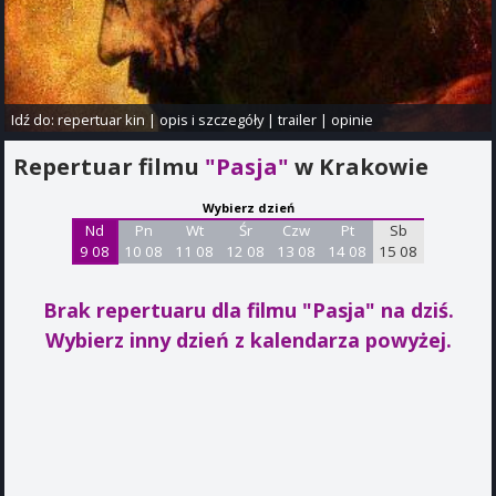
Idź do:
repertuar kin
|
opis i szczegóły
|
trailer
|
opinie
Repertuar filmu
"Pasja"
w Krakowie
Wybierz dzień
Nd
Pn
Wt
Śr
Czw
Pt
Sb
9 08
10 08
11 08
12 08
13 08
14 08
15 08
Brak repertuaru dla filmu "Pasja"
na dziś.
Wybierz inny dzień z kalendarza powyżej.