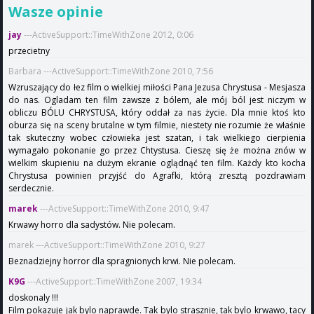
Wasze opinie
jay
---ActiveSupport::TimeWithZone 2012, 0:06
przecietny
Barbara ---ActiveSupport::TimeWithZone 2010, 7:56
Wzruszający do łez film o wielkiej miłości Pana Jezusa Chrystusa - Mesjasza
do nas. Ogladam ten film zawsze z bólem, ale mój ból jest niczym w
obliczu BÓLU CHRYSTUSA, który oddał za nas życie. Dla mnie ktoś kto
oburza się na sceny brutalne w tym filmie, niestety nie rozumie że właśnie
tak skuteczny wobec człowieka jest szatan, i tak wielkiego cierpienia
wymagało pokonanie go przez Chtystusa. Cieszę się że można znów w
wielkim skupieniu na dużym ekranie oglądnąć ten film. Każdy kto kocha
Chrystusa powinien przyjść do Agrafki, którą zresztą pozdrawiam
serdecznie.
marek
---ActiveSupport::TimeWithZone 2010, 9:47
Krwawy horro dla sadystów. Nie polecam.
marek ---ActiveSupport::TimeWithZone 2010, 9:27
Beznadziejny horror dla spragnionych krwi. Nie polecam.
K9G
---ActiveSupport::TimeWithZone 2007, 19:34
doskonaly !!!
Film pokazuje jak bylo naprawde. Tak bylo strasznie, tak bylo krwawo, tacy