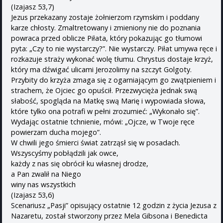
(Izajasz 53,7)
Jezus przekazany zostaje żołnierzom rzymskim i poddany
karze chłosty. Zmaltretowany i zmieniony nie do poznania
powraca przed oblicze Piłata, który pokazując go tłumowi
pyta: „Czy to nie wystarczy?”. Nie wystarczy. Piłat umywa ręce i
rozkazuje straży wykonać wolę tłumu. Chrystus dostaje krzyż,
który ma dźwigać ulicami Jerozolimy na szczyt Golgoty.
Przybity do krzyża zmaga się z ogarniającym go zwątpieniem i
strachem, że Ojciec go opuścił. Przezwycięża jednak swą
słabość, spogląda na Matkę swą Marię i wypowiada słowa,
które tylko ona potrafi w pełni zrozumieć: „Wykonało się”.
Wydając ostatnie tchnienie, mówi: „Ojcze, w Twoje ręce
powierzam ducha mojego”.
W chwili jego śmierci świat zatrząsł się w posadach.
Wszyscyśmy pobłądzili jak owce,
każdy z nas się obrócił ku własnej drodze,
a Pan zwalił na Niego
winy nas wszystkich
(Izajasz 53,6)
Scenariusz „Pasji” opisujący ostatnie 12 godzin z życia Jezusa z
Nazaretu, został stworzony przez Mela Gibsona i Benedicta