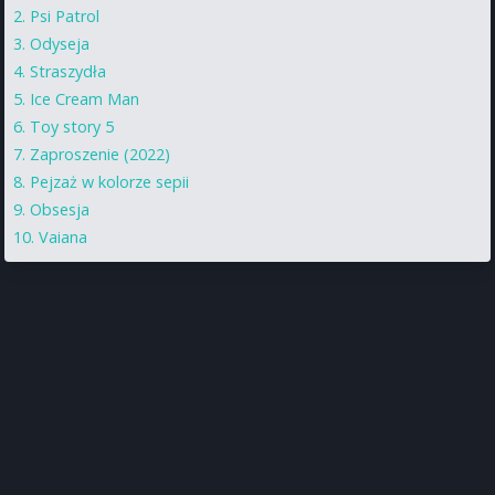
Psi Patrol
Odyseja
Straszydła
Ice Cream Man
Toy story 5
Zaproszenie (2022)
Pejzaż w kolorze sepii
Obsesja
Vaiana