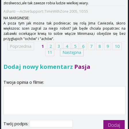
złosliwosci,ale tak zawsze robia ludzie wielkiej wiary.
Ashanti ---ActiveSupport::TimeWithZone 2005, 10:55
NA MARGINESIE:
A poza tym jak można tak podniecac się rolą Jima Caviezela, skoro
większosc scen zagral za niego robot? Jak będe chciala popatrzec na
zabawki ociekające krwią to sobie włącze Minimaxa,i obejdzie się bez
przyglupich "ochów" i "achów".
Poprzednia
1
2
3
4
5
6
7
8
9
10
11
Następna
Dodaj nowy komentarz
Pasja
Twoja opinia o filmie:
Twój podpis: