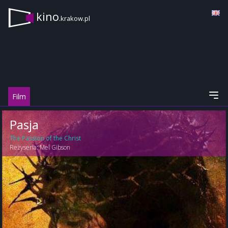
kino
.krakow.pl
Film
Pasja
The Passion of the Christ
Reżyseria:
Mel Gibson