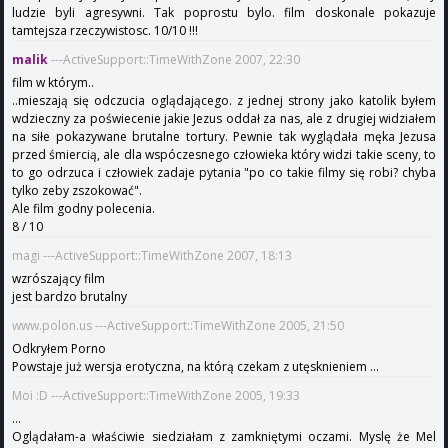
ludzie byli agresywni. Tak poprostu bylo. film doskonale pokazuje
tamtejsza rzeczywistosc. 10/10 !!!
malik
---ActiveSupport::TimeWithZone 2007, 22:30
film w którym..
..mieszają się odczucia oglądającego. z jednej strony jako katolik byłem
wdzieczny za poświecenie jakie Jezus oddał za nas, ale z drugiej widziałem
na siłe pokazywane brutalne tortury. Pewnie tak wyglądała męka Jezusa
przed śmiercią, ale dla wspóczesnego człowieka który widzi takie sceny, to
to go odrzuca i człowiek zadaje pytania "po co takie filmy się robi? chyba
tylko zeby zszokować".
Ale film godny polecenia.
8 / 10
magi ---ActiveSupport::TimeWithZone 2007, 18:13
wzrószający film
jest bardzo brutalny
www.polon.us ---ActiveSupport::TimeWithZone 2005, 21:50
Odkryłem Porno
Powstaje już wersja erotyczna, na którą czekam z utęsknieniem ...
Moi :D ---ActiveSupport::TimeWithZone 2005, 19:33
...
Oglądałam-a właściwie siedziałam z zamkniętymi oczami. Myslę że Mel