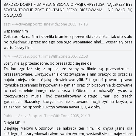
BARDZO DOBRT FILM MELA GIBSONA O PASJI CHRYSTUSA. NAJLEPSZY BYŁ
SZATAN.TROCHE ZBYT BRUTALNE SCENY BICZOWANIA I NIE DAŁO SIĘ
OGLĄDAĆ!
zzz'] ---ActiveSupport::TimeWithZone 2005, 17:18
wspaniały film
Czika poszła na film i strzeliła bramke z przewrotki z4e złości- tak oto stalo
po oglądnięciu przez mojego psa tego wspaniałeo filml.....Wspaniały oraz
wartoiśiowy film.
M.M. ---ActiveSupport::TimeWithZone 2005, 22:53
Sceny nie są przesadzone, bo przesadzić się nie da.
Trudno zgodzić się z opinią, że sceny w filmie są przesadzone i
przeszarżowane. Ukrzyżowanie oraz związane z nim praktyki to przecież
najokrutniejsza śmierć jaką człowiek wymyślił. Z tego też powodu prawo
rzymskie zabraniało krzyżowania Rzymian oraz ich biczowania (biczowanie
to coś zupełnie innego niż chłosta i Gibson to pokazał)Chrystus w
rzeczywistości musiał być zmasakrowany dlatego umarł po trzech
godzinach. Skazańcy, których tak nie katowano mogli żyć na krzyżu, w
zależności od sposobu ukrzyżowania nawet 2, 3, 4 doby.
Pablo ---ActiveSupport::TimeWithZone 2005, 21:13
Dzięki MEL !!!
Dziękuję Melowi Gibsonowi, że nakręcił ten film. To chyba jasne dla
każdego, że zaryzykował całym swoim życiem, wystawił się na największe