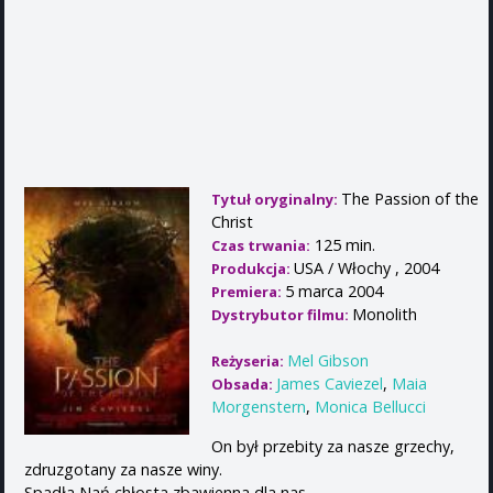
The Passion of the
Tytuł oryginalny:
Christ
125 min.
Czas trwania:
USA / Włochy , 2004
Produkcja:
5 marca 2004
Premiera:
Monolith
Dystrybutor filmu:
Mel Gibson
Reżyseria:
James Caviezel
,
Maia
Obsada:
Morgenstern
,
Monica Bellucci
On był przebity za nasze grzechy,
zdruzgotany za nasze winy.
Spadła Nań chłosta zbawienna dla nas,