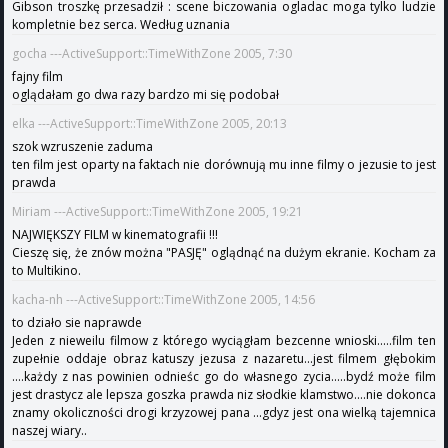
Gibson troszkę przesadził : scene biczowania ogladac moga tylko ludzie
kompletnie bez serca. Według uznania
gocha ---ActiveSupport::TimeWithZone 2005, 7:30
fajny film
oglądałam go dwa razy bardzo mi się podobał
elka ---ActiveSupport::TimeWithZone 2005, 20:13
szok wzruszenie zaduma
ten film jest oparty na faktach nie dorównują mu inne filmy o jezusie to jest
prawda
Miriam ---ActiveSupport::TimeWithZone 2005, 19:21
NAJWIĘKSZY FILM w kinematografii !!!
Cieszę się, że znów można "PASJĘ" oglądnąć na dużym ekranie. Kocham za
to Multikino.
kacha-nh ---ActiveSupport::TimeWithZone 2005, 14:56
to działo sie naprawde
Jeden z nieweilu filmow z którego wyciągłam bezcenne wnioski.....film ten
zupełnie oddaje obraz katuszy jezusa z nazaretu...jest filmem głębokim
....każdy z nas powinien odnieśc go do własnego zycia.....bydź może film
jest drastycz ale lepsza goszka prawda niz słodkie klamstwo....nie dokonca
znamy okoliczności drogi krzyzowej pana ...gdyz jest ona wielką tajemnica
naszej wiary..