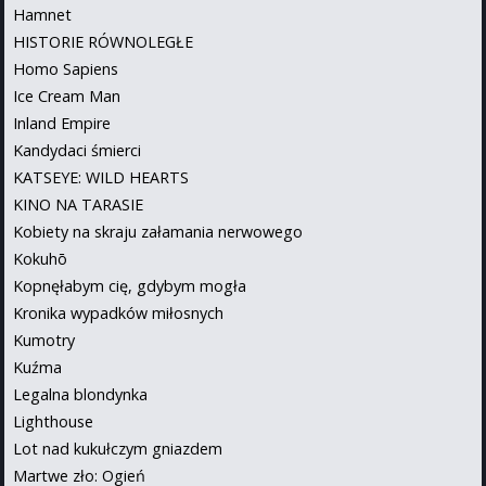
Hamnet
HISTORIE RÓWNOLEGŁE
Homo Sapiens
Ice Cream Man
Inland Empire
Kandydaci śmierci
KATSEYE: WILD HEARTS
KINO NA TARASIE
Kobiety na skraju załamania nerwowego
Kokuhō
Kopnęłabym cię, gdybym mogła
Kronika wypadków miłosnych
Kumotry
Kuźma
Legalna blondynka
Lighthouse
Lot nad kukułczym gniazdem
Martwe zło: Ogień