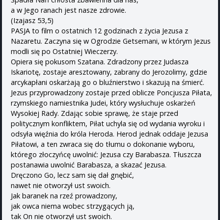
a w Jego ranach jest nasze zdrowie.
(Izajasz 53,5)
PASJA to film o ostatnich 12 godzinach z życia Jezusa z
Nazaretu. Zaczyna się w Ogrodzie Getsemani, w którym Jezus
modli się po Ostatniej Wieczerzy.
Opiera się pokusom Szatana. Zdradzony przez Judasza
Iskariotę, zostaje aresztowany, zabrany do Jerozolimy, gdzie
arcykapłani oskarżają go o bluźnierstwo i skazują na śmierć.
Jezus przyprowadzony zostaje przed oblicze Poncjusza Piłata,
rzymskiego namiestnika Judei, który wysłuchuje oskarżeń
Wysokiej Rady. Zdając sobie sprawę, że staje przed
politycznym konfliktem, Piłat uchyla się od wydania wyroku i
odsyła więźnia do króla Heroda. Herod jednak oddaje Jezusa
Piłatowi, a ten zwraca się do tłumu o dokonanie wyboru,
którego złoczyńcę uwolnić: Jezusa czy Barabasza. Tłuszcza
postanawia uwolnić Barabasza, a skazać Jezusa.
Dręczono Go, lecz sam się dał gnębić,
nawet nie otworzył ust swoich.
Jak baranek na rzeź prowadzony,
jak owca niema wobec strzygących ją,
tak On nie otworzył ust swoich.