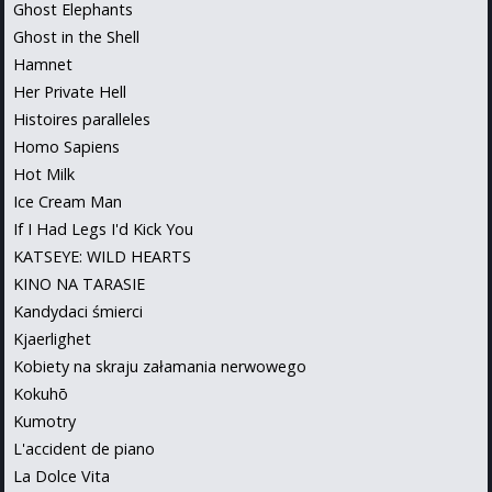
Ghost Elephants
Ghost in the Shell
Hamnet
Her Private Hell
Histoires paralleles
Homo Sapiens
Hot Milk
Ice Cream Man
If I Had Legs I'd Kick You
KATSEYE: WILD HEARTS
KINO NA TARASIE
Kandydaci śmierci
Kjaerlighet
Kobiety na skraju załamania nerwowego
Kokuhō
Kumotry
L'accident de piano
La Dolce Vita