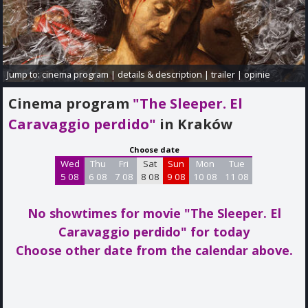
Jump to:
cinema program
|
details & description
|
trailer
|
opinie
Cinema program
"The Sleeper. El
Caravaggio perdido"
in Kraków
Choose date
Wed
Thu
Fri
Sat
Sun
Mon
Tue
5 08
6 08
7 08
8 08
9 08
10 08
11 08
No showtimes for movie "The Sleeper. El
Caravaggio perdido"
for today
Choose other date from the calendar above.