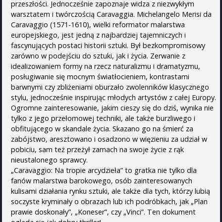
przeszłości. Jednocześnie zapoznaje widza z niezwykłym
warsztatem i twórczością Caravaggia. Michelangelo Merisi da
Caravaggio (1571-1610), wielki reformator malarstwa
europejskiego, jest jedną z najbardziej tajemniczych i
fascynujących postaci historii sztuki. Był bezkompromisowy
zarówno w podejściu do sztuki, jak i życia. Zerwanie z
idealizowaniem formy na rzecz naturalizmu i dramatyzmu,
posługiwanie się mocnym światłocieniem, kontrastami
barwnymi czy zbliżeniami oburzało zwolenników klasycznego
stylu, jednocześnie inspirując młodych artystów z całej Europy.
Ogromne zainteresowanie, jakim cieszy się do dziś, wynika nie
tylko z jego przełomowej techniki, ale także burzliwego i
obfitującego w skandale życia. Skazano go na śmierć za
zabójstwo, aresztowano i osadzono w więzieniu za udział w
pobiciu, sam też przeżył zamach na swoje życie z rąk
nieustalonego sprawcy.
„Caravaggio: Na tropie arcydzieła” to gratka nie tylko dla
fanów malarstwa barokowego, osób zainteresowanych
kulisami działania rynku sztuki, ale także dla tych, którzy lubią
soczyste kryminały o obrazach lub ich podróbkach, jak „Plan
prawie doskonały”, „Koneser”, czy „Vinci”. Ten dokument