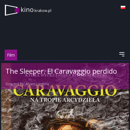
kino
.krakow.pl
Film
The Sleeper. El Caravaggio perdido
Directed by:
Alvaro Longoria