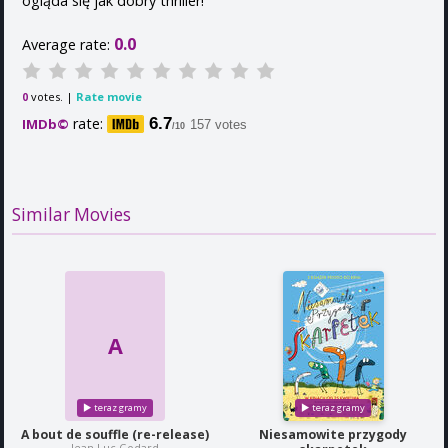
ogląda się jak dobry thriller!
0.0
Average rate:
votes. |
Rate movie
0
rate:
6.7
IMDb©
157 votes
/10
Similar Movies
A
A bout de souffle (re-release)
Niesamowite przygody
Jean-Luc Godard