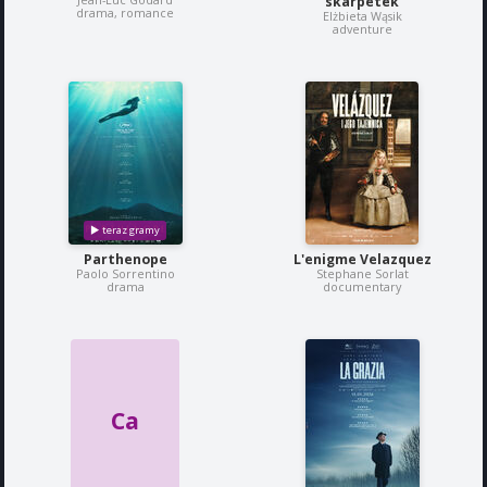
skarpetek
drama, romance
Elżbieta Wąsik
adventure
Parthenope
L'enigme Velazquez
Paolo Sorrentino
Stephane Sorlat
drama
documentary
Ca