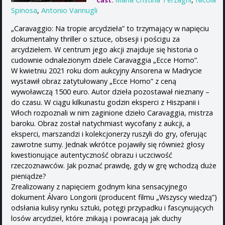
Cast:
Spinosa
,
Antonio Vannugli
„Caravaggio: Na tropie arcydzieła” to trzymający w napięciu
dokumentalny thriller o sztuce, obsesji i pościgu za
arcydziełem. W centrum jego akcji znajduje się historia o
cudownie odnalezionym dziele Caravaggia „Ecce Homo”.
W kwietniu 2021 roku dom aukcyjny Ansorena w Madrycie
wystawił obraz zatytułowany „Ecce Homo” z ceną
wywoławczą 1500 euro. Autor dzieła pozostawał nieznany –
do czasu. W ciągu kilkunastu godzin eksperci z Hiszpanii i
Włoch rozpoznali w nim zaginione dzieło Caravaggia, mistrza
baroku. Obraz został natychmiast wycofany z aukcji, a
eksperci, marszandzi i kolekcjonerzy ruszyli do gry, oferując
zawrotne sumy. Jednak wkrótce pojawiły się również głosy
kwestionujące autentyczność obrazu i uczciwość
rzeczoznawców. Jak poznać prawdę, gdy w grę wchodzą duże
pieniądze?
Zrealizowany z napięciem godnym kina sensacyjnego
dokument Álvaro Longorii (producent filmu „Wszyscy wiedzą”)
odsłania kulisy rynku sztuki, potęgi przypadku i fascynujących
losów arcydzieł, które znikają i powracają jak duchy