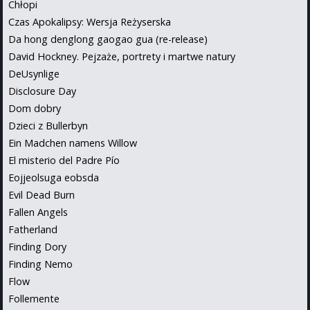
Chłopi
Czas Apokalipsy: Wersja Reżyserska
Da hong denglong gaogao gua (re-release)
David Hockney. Pejzaże, portrety i martwe natury
DeUsynlige
Disclosure Day
Dom dobry
Dzieci z Bullerbyn
Ein Madchen namens Willow
El misterio del Padre Pío
Eojjeolsuga eobsda
Evil Dead Burn
Fallen Angels
Fatherland
Finding Dory
Finding Nemo
Flow
Follemente