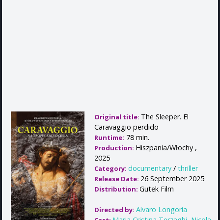
The Sleeper. El
Original title:
Caravaggio perdido
78 min.
Runtime:
Hiszpania/Włochy ,
Production:
2025
documentary
/
thriller
Category:
26 September 2025
Release Date:
Gutek Film
Distribution:
Alvaro Longoria
Directed by:
Maria Cristina Terzaghi
,
Nicola