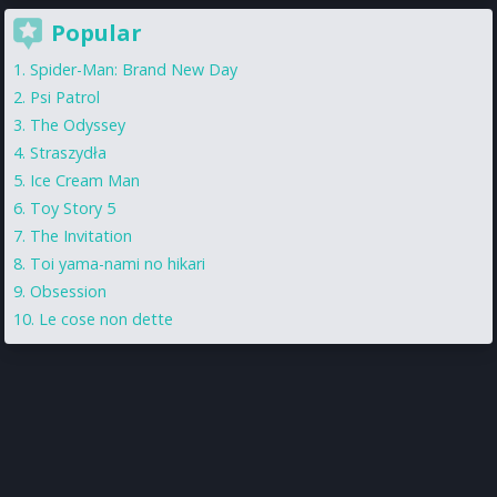
Popular
Spider-Man: Brand New Day
Psi Patrol
The Odyssey
Straszydła
Ice Cream Man
Toy Story 5
The Invitation
Toi yama-nami no hikari
Obsession
Le cose non dette