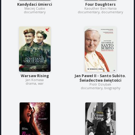
Kandydaci śmierci
Four Daughters
Maciej Cuske
Kaouther Ben Hania
documentary
documentary, documentary
Warsaw Rising
Jan Paweł II - Santo Subito.
Jan Komasa
Świadectwa świętości
drama, war
Piotr Dziubak
documentary, biography