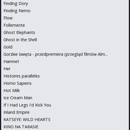
Finding Dory
Finding Nemo
Flow
Follemente
Ghost Elephants
Ghost in the Shell
Gold
Gorzkie święta - przedpremiera (przegląd filmów Alm...
Hamnet
Her
Histoires paralleles
Homo Sapiens
Hot Milk
Ice Cream Man
If I Had Legs I'd Kick You
Inland Empire
KATSEYE: WILD HEARTS
KINO NA TARASIE