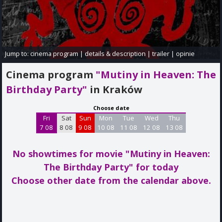
Jump to:
cinema program
|
details & description
|
trailer
|
opinie
Cinema program
"Mutiny in Heaven: The
Birthday Party"
in Kraków
Choose date
Fri
Sat
Sun
Mon
Tue
Wed
Thu
7 08
8 08
9 08
10 08
11 08
12 08
13 08
No showtimes for movie "Mutiny in Heaven:
The Birthday Party"
for today
Choose other date from the calendar above.