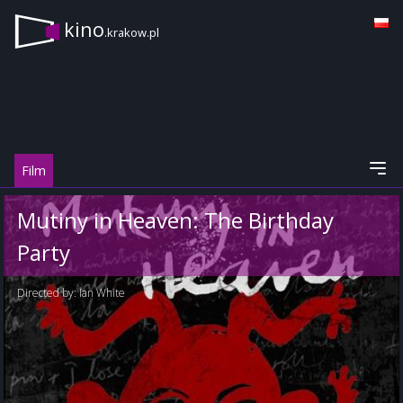
kino
.krakow.pl
Film
Mutiny in Heaven: The Birthday
Party
Directed by:
Ian White