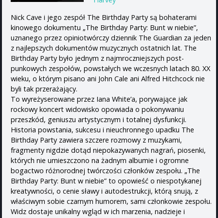
Nick Cave i jego zespół The Birthday Party są bohaterami
kinowego dokumentu „The Birthday Party: Bunt w niebie”,
uznanego przez opiniotwórczy dziennik The Guardian za jeden
z najlepszych dokumentów muzycznych ostatnich lat. The
Birthday Party było jednym z najmroczniejszych post-
punkowych zespołów, powstałych we wczesnych latach 80. XX
wieku, o którym pisano ani John Cale ani Alfred Hitchcock nie
byli tak przerażający.
To wyreżyserowane przez Iana White’a, porywające jak
rockowy koncert widowisko opowiada o pokonywaniu
przeszkód, geniuszu artystycznym i totalnej dysfunkcji.
Historia powstania, sukcesu i nieuchronnego upadku The
Birthday Party zawiera szczere rozmowy z muzykami,
fragmenty nigdzie dotąd niepokazywanych nagrań, piosenki,
których nie umieszczono na żadnym albumie i ogromne
bogactwo różnorodnej twórczości członków zespołu. „The
Birthday Party: Bunt w niebie” to opowieść o niespotykanej
kreatywności, o cenie sławy i autodestrukcji, którą snują, z
właściwym sobie czarnym humorem, sami członkowie zespołu.
Widz dostaje unikalny wgląd w ich marzenia, nadzieje i