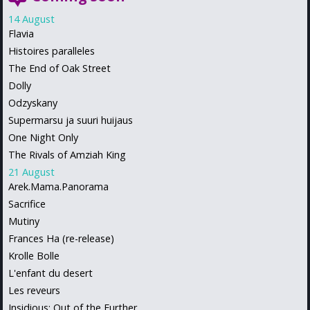
14 August
Flavia
Histoires paralleles
The End of Oak Street
Dolly
Odzyskany
Supermarsu ja suuri huijaus
One Night Only
The Rivals of Amziah King
21 August
Arek.Mama.Panorama
Sacrifice
Mutiny
Frances Ha (re-release)
Krolle Bolle
L'enfant du desert
Les reveurs
Insidious: Out of the Further