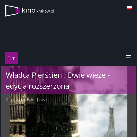
kino
.krakow.pl
Film
Władca Pierścieni: Dwie wieże -
edycja rozszerzona
Directed by:
Peter Jackson