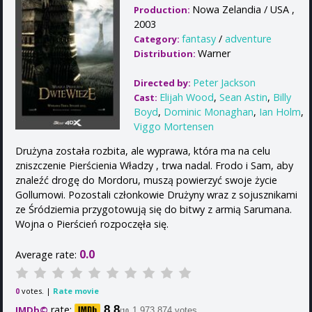
Nowa Zelandia / USA ,
Production:
2003
fantasy
/
adventure
Category:
Warner
Distribution:
Peter Jackson
Directed by:
Elijah Wood
,
Sean Astin
,
Billy
Cast:
Boyd
,
Dominic Monaghan
,
Ian Holm
,
Viggo Mortensen
Drużyna została rozbita, ale wyprawa, która ma na celu
zniszczenie Pierścienia Władzy , trwa nadal. Frodo i Sam, aby
znaleźć drogę do Mordoru, muszą powierzyć swoje życie
Gollumowi. Pozostali członkowie Drużyny wraz z sojusznikami
ze Śródziemia przygotowują się do bitwy z armią Sarumana.
Wojna o Pierścień rozpoczęła się.
0.0
Average rate:
votes. |
Rate movie
0
rate:
8.8
IMDb©
1,973,874 votes
/10