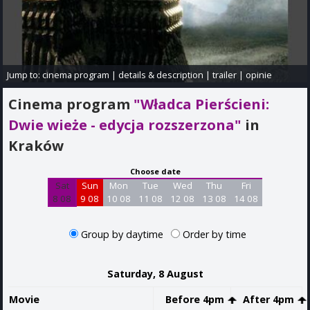
Jump to:
cinema program
|
details & description
|
trailer
|
opinie
Cinema program
"Władca Pierścieni:
Dwie wieże - edycja rozszerzona"
in
Kraków
Choose date
Sat
Sun
Mon
Tue
Wed
Thu
Fri
8 08
9 08
10 08
11 08
12 08
13 08
14 08
Group by daytime
Order by time
Saturday, 8 August
Movie
Before 4pm
After 4pm