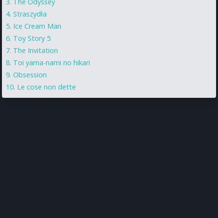
The Odyssey
Straszydła
Ice Cream Man
Toy Story 5
The Invitation
Toi yama-nami no hikari
Obsession
Le cose non dette