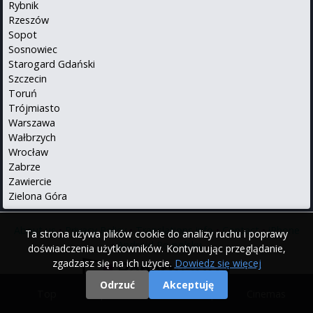
Rybnik
Rzeszów
Sopot
Sosnowiec
Starogard Gdański
Szczecin
Toruń
Trójmiasto
Warszawa
Wałbrzych
Wrocław
Zabrze
Zawiercie
Zielona Góra
About us
•
Privacy Policy
•
Translations info
•
Contact
•
iPhone
Ta strona używa plików cookie do analizy ruchu i poprawy
•
Android
Po polsku
doświadczenia użytkowników. Kontynuując przeglądanie,
zgadzasz się na ich użycie.
Dowiedz się więcej
Odrzuć
Akceptuję
Top
|
Movies
|
Cinemas
© 2000 - 2026 Repertuary.pl