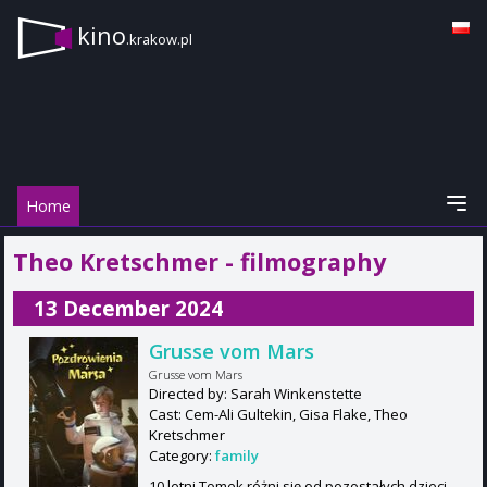
kino
.krakow.pl
Home
Theo Kretschmer - filmography
13 December 2024
Grusse vom Mars
Grusse vom Mars
Directed by: Sarah Winkenstette
Cast: Cem-Ali Gultekin, Gisa Flake, Theo
Kretschmer
Category:
family
10 letni Tomek różni się od pozostałych dzieci.