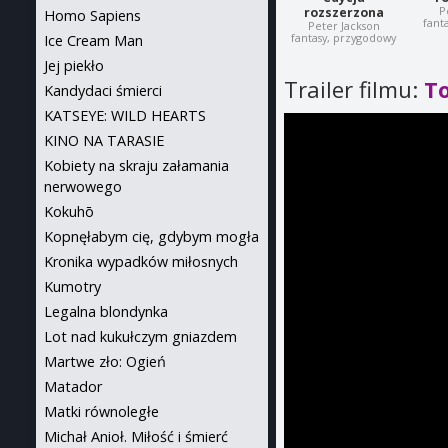
P
rozszerzona
Homo Sapiens
fant
Peter Jackson
fantasy, przygodowy
Ice Cream Man
Jej piekło
Trailer filmu:
To
Kandydaci śmierci
KATSEYE: WILD HEARTS
KINO NA TARASIE
Kobiety na skraju załamania
nerwowego
Kokuhō
Kopnęłabym cię, gdybym mogła
Kronika wypadków miłosnych
Kumotry
Legalna blondynka
Lot nad kukułczym gniazdem
Martwe zło: Ogień
Matador
Matki równoległe
Michał Anioł. Miłość i śmierć