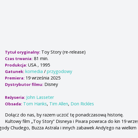
Toy Story (re-release)
Tytuł oryginalny:
81 min.
Czas trwania:
USA , 1995
Produkcja:
komedia
/
przygodowy
Gatunek:
19 września 2025
Premiera:
Disney
Dystrybutor filmu:
John Lasseter
Reżyseria:
Tom Hanks
,
Tim Allen
,
Don Rickles
Obsada:
Dołącz do nas, by razem uczcić tę ponadczasową historię.
Kultowy film „Toy Story” Disneya i Pixara powraca do kin 19 wrześ
ody Chudego, Buzza Astrala i innych zabawek Andy’ego na wielkim 