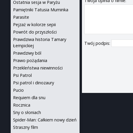
Twoja opinia o filmie:
Ostatnia sesja w Paryżu
Pamiętniki Tatusia Muminka
Parasite
Pejzaż w kolorze sepii
Powrót do przyszłości
Prawdziwa historia Tamary
Twój podpis:
Łempickiej
Prawdziwy ból
Prawo pożądania
Przekleństwa niewinności
Psi Patrol
Psi patrol i dinozaury
Pucio
Requiem dla snu
Rocznica
Sny o słoniach
Spider-Man: Całkiem nowy dzień
Straszny film