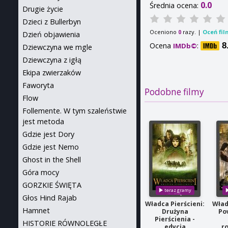
0.0
Średnia ocena:
Drugie życie
Dzieci z Bullerbyn
Oceniono
razy. |
Oceń fil
0
Dzień objawienia
Ocena
:
8
IMDb©
Dziewczyna we mgle
Dziewczyna z igłą
Ekipa zwierzaków
Faworyta
Podobne filmy
Flow
Follemente. W tym szaleństwie
jest metoda
Gdzie jest Dory
Gdzie jest Nemo
Ghost in the Shell
Góra mocy
GORZKIE ŚWIĘTA
Głos Hind Rajab
Władca Pierścieni:
Wład
Hamnet
Drużyna
Po
Pierścienia -
HISTORIE RÓWNOLEGŁE
edycja
r