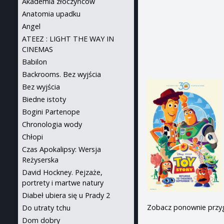
Akademia złoczyńców
Anatomia upadku
Angel
ATEEZ : LIGHT THE WAY IN
CINEMAS
Babilon
Backrooms. Bez wyjścia
Bez wyjścia
Biedne istoty
Bogini Partenope
Chronologia wody
Chłopi
Czas Apokalipsy: Wersja
Reżyserska
David Hockney. Pejzaże,
portrety i martwe natury
Diabeł ubiera się u Prady 2
Zobacz ponownie przyg
Do utraty tchu
Dom dobry