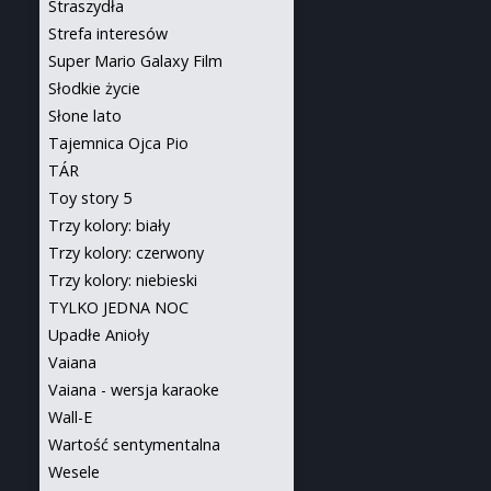
Straszydła
Strefa interesów
Super Mario Galaxy Film
Słodkie życie
Słone lato
Tajemnica Ojca Pio
TÁR
Toy story 5
Trzy kolory: biały
Trzy kolory: czerwony
Trzy kolory: niebieski
TYLKO JEDNA NOC
Upadłe Anioły
Vaiana
Vaiana - wersja karaoke
Wall-E
Wartość sentymentalna
Wesele