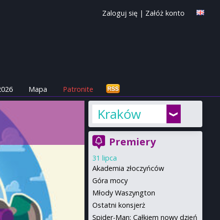
Zaloguj się
|
Załóż konto
2026
Mapa
Patronite
Kraków
Premiery
31 lipca
Akademia złoczyńców
Góra mocy
Młody Waszyngton
Ostatni konsjerż
Spider-Man: Całkiem nowy dzień