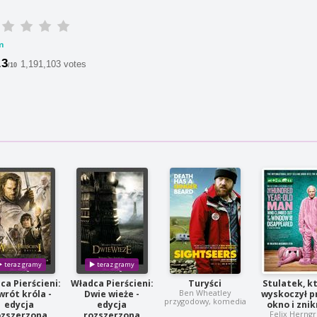
m
.3
1,191,103 votes
/10
ca Pierścieni:
Władca Pierścieni:
Turyści
Stulatek, k
Ben Wheatley
wrót króla -
Dwie wieże -
wyskoczył p
przygodowy, komedia
edycja
edycja
okno i znik
Felix Herng
ozszerzona
rozszerzona