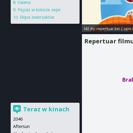
Vaiana
Pejzaż w kolorze sepii
Ekipa zwierzaków
Idź do:
repertuar kin
|
opis 
Repertuar film
Brak
Teraz w kinach
2046
Aftersun