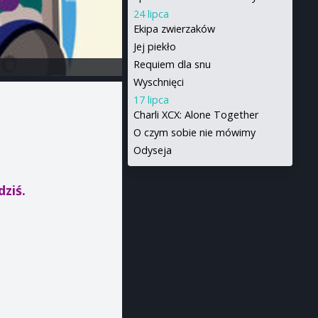
24 lipca
Ekipa zwierzaków
Jej piekło
Requiem dla snu
Wyschnięci
17 lipca
Charli XCX: Alone Together
O czym sobie nie mówimy
Odyseja
dziś.