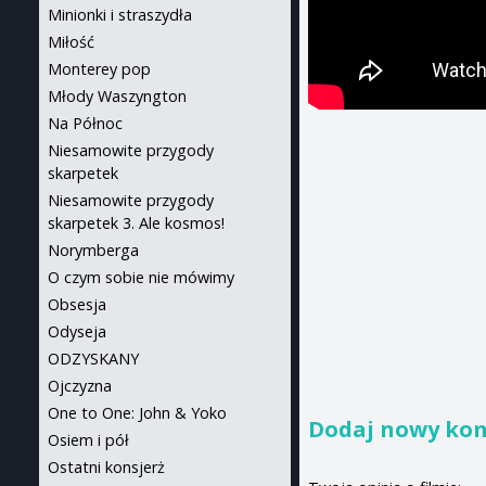
Minionki i straszydła
Miłość
Monterey pop
Młody Waszyngton
Na Północ
Niesamowite przygody
skarpetek
Niesamowite przygody
skarpetek 3. Ale kosmos!
Norymberga
O czym sobie nie mówimy
Obsesja
Odyseja
ODZYSKANY
Ojczyzna
One to One: John & Yoko
Dodaj nowy ko
Osiem i pół
Ostatni konsjerż