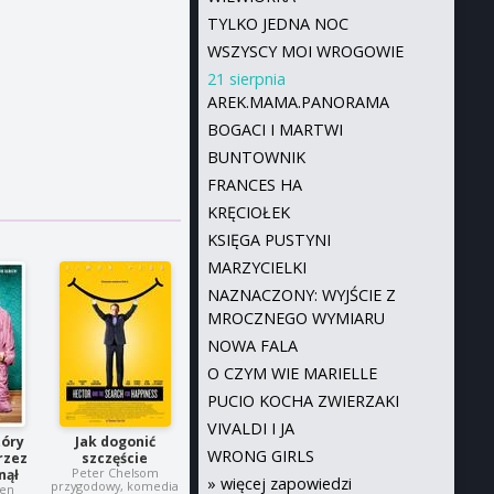
TYLKO JEDNA NOC
WSZYSCY MOI WROGOWIE
21 sierpnia
AREK.MAMA.PANORAMA
BOGACI I MARTWI
BUNTOWNIK
FRANCES HA
KRĘCIOŁEK
KSIĘGA PUSTYNI
MARZYCIELKI
NAZNACZONY: WYJŚCIE Z
MROCZNEGO WYMIARU
NOWA FALA
O CZYM WIE MARIELLE
PUCIO KOCHA ZWIERZAKI
VIVALDI I JA
tóry
Jak dogonić
WRONG GIRLS
rzez
szczęście
Peter Chelsom
nął
»
więcej zapowiedzi
przygodowy, komedia
ren