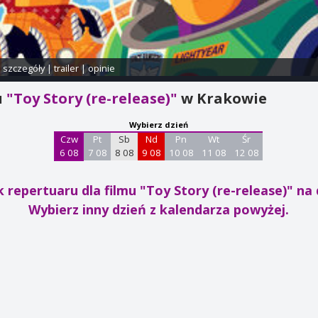
i szczegóły
|
trailer
|
opinie
u
"Toy Story (re-release)"
w Krakowie
Wybierz dzień
Czw
Pt
Sb
Nd
Pn
Wt
Śr
6 08
7 08
8 08
9 08
10 08
11 08
12 08
 repertuaru dla filmu "Toy Story (re-release)"
na 
Wybierz inny dzień z kalendarza powyżej.