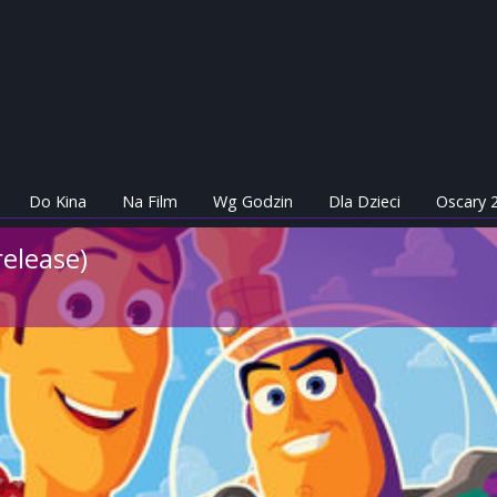
Do Kina
Na Film
Wg Godzin
Dla Dzieci
Oscary 
release)