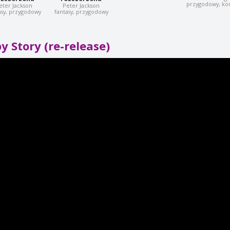
przygodowy, k
eter Jackson
Peter Jackson
asy, przygodowy
fantasy, przygodowy
y Story (re-release)