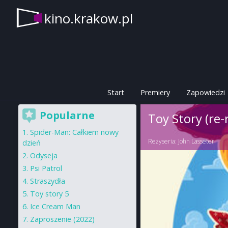
kino.krakow.pl
Start
Premiery
Zapowiedzi
Popularne
Toy Story (re-
Spider-Man: Całkiem nowy
Reżyseria:
John Lasseter
dzień
Odyseja
Psi Patrol
Straszydła
Toy story 5
Ice Cream Man
Zaproszenie (2022)