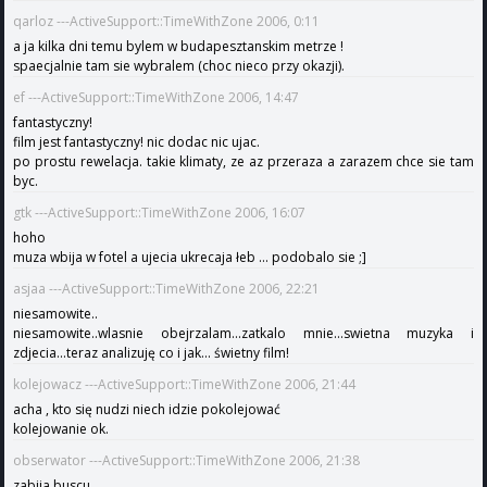
qarloz ---ActiveSupport::TimeWithZone 2006, 0:11
a ja kilka dni temu bylem w budapesztanskim metrze !
spaecjalnie tam sie wybralem (choc nieco przy okazji).
ef ---ActiveSupport::TimeWithZone 2006, 14:47
fantastyczny!
film jest fantastyczny! nic dodac nic ujac.
po prostu rewelacja. takie klimaty, ze az przeraza a zarazem chce sie tam
byc.
gtk ---ActiveSupport::TimeWithZone 2006, 16:07
hoho
muza wbija w fotel a ujecia ukrecaja łeb ... podobalo sie ;]
asjaa ---ActiveSupport::TimeWithZone 2006, 22:21
niesamowite..
niesamowite..wlasnie obejrzalam...zatkalo mnie...swietna muzyka i
zdjecia...teraz analizuję co i jak... świetny film!
kolejowacz ---ActiveSupport::TimeWithZone 2006, 21:44
acha , kto się nudzi niech idzie pokolejować
kolejowanie ok.
obserwator ---ActiveSupport::TimeWithZone 2006, 21:38
zabija buscu