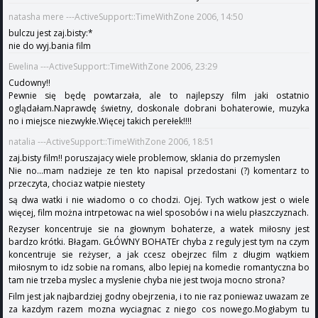
natasha mere ---ActiveSupport::TimeWithZone 2006, 14:50
bulczu jest zaj.bisty:*
nie do wyj.bania film
Ewelina ---ActiveSupport::TimeWithZone 2006, 23:29
Cudowny!!
Pewnie się będę powtarzała, ale to najlepszy film jaki ostatnio
oglądałam.Naprawdę świetny, doskonale dobrani bohaterowie, muzyka
no i miejsce niezwykłe.Więcej takich perełek!!!!
natalia ---ActiveSupport::TimeWithZone 2006, 18:51
zaj.bisty film!! poruszajacy wiele problemow, sklania do przemyslen
Nie no...mam nadzieje ze ten kto napisal przedostani (?) komentarz to
przeczyta, chociaz watpie niestety
są dwa watki i nie wiadomo o co chodzi. Ojej. Tych watkow jest o wiele
więcej, film można intrpetowac na wiel sposobów i na wielu płaszczyznach.
Rezyser koncentruje sie na głownym bohaterze, a watek miłosny jest
bardzo krótki. Błagam. GŁÓWNY BOHATEr chyba z reguly jest tym na czym
koncentruje sie reżyser, a jak ccesz obejrzec film z długim wątkiem
miłosnym to idz sobie na romans, albo lepiej na komedie romantyczna bo
tam nie trzeba myslec a myslenie chyba nie jest twoja mocno strona?
Film jest jak najbardziej godny obejrzenia, i to nie raz poniewaz uwazam ze
za kazdym razem mozna wyciagnac z niego cos nowego.Mogłabym tu