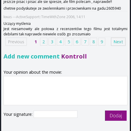
jeszcze pisac i pisac ale sie spiesze, ale film polecam , naprawde!!
chetnie podyskuteje ze zwolennikami i przeciwnikami na gadu:2605940
kwas ---ActiveSupport::TimeWithZone 2006, 14:11
Uczący myślenia
Jest niesamowity ale połowa z recenzentów tego filmu jest totalnymi
debilami tak naprawde niewiele osób go zrozumiało
Previous
1
2
3
4
5
6
7
8
9
Next
Add new comment
Kontroll
Your opinion about the movie:
Your signature: