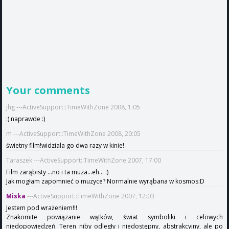
Your comments
jhg ---ActiveSupport::TimeWithZone 2008, 1:05
:) naprawde :)
m ---ActiveSupport::TimeWithZone 2008, 20:05
świetny film!widziala go dwa razy w kinie!
Taraszek ---ActiveSupport::TimeWithZone 2007, 17:00
Film zarąbisty ...no i ta muza...eh... :)
Jak mogłam zapomnieć o muzyce? Normalnie wyrąbana w kosmos:D
Miska
---ActiveSupport::TimeWithZone 2007, 12:03
Jestem pod wrażeniem!!!
Znakomite powiązanie wątków, świat symboliki i celowych
niedopowiedzeń. Teren niby odległy i niedostępny, abstrakcyjny, ale po