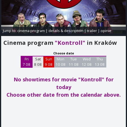
Jump to:
cinema program
|
details & description
|
trailer
|
opinie
Cinema program
"Kontroll"
in Kraków
Choose date
Fri
Sat
Sun
Mon
Tue
Wed
Thu
7 08
8 08
9 08
10 08
11 08
12 08
13 08
No showtimes for movie "Kontroll"
for
today
Choose other date from the calendar above.