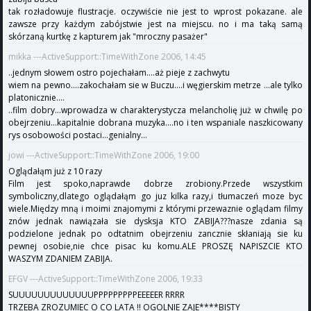
tak rozładowuje flustracje. oczywiście nie jest to wprost pokazane. ale
zawsze przy każdym zabójstwie jest na miejscu. no i ma taką samą
skórzaną kurtkę z kapturem jak "mroczny pasażer"
mikka ---ActiveSupport::TimeWithZone 2006, 14:45
..jednym słowem ostro pojechałam....aż pieje z zachwytu
wiem na pewno....zakochałam sie w Buczu....i węgierskim metrze ...ale tylko
platonicznie....
..film dobry...wprowadza w charakterystycza melancholię już w chwilę po
obejrzeniu...kapitalnie dobrana muzyka....no i ten wspaniale naszkicowany
rys osobowości postaci...genialny...
jowi ---ActiveSupport::TimeWithZone 2006, 19:00
Oglądałąm już z 10 razy
Film jest spoko,naprawde dobrze zrobiony.Przede wszystkim
symboliczny,dlatego oglądałąm go juz kilka razy,i tłumaczeń moze byc
wiele.Między mną i moimi znajomymi z którymi przewaznie oglądam filmy
znów jednak nawiązała sie dysksja KTO ZABIJA???nasze zdania są
podzielone jednak po odtatnim obejrzeniu zancznie skłaniają sie ku
pewnej osobie,nie chce pisac ku komu.ALE PROSZĘ NAPISZCIE KTO
WASZYM ZDANIEM ZABIJA.
EFGV ---ActiveSupport::TimeWithZone 2006, 19:33
SUUUUUUUUUUUUUPPPPPPPPPEEEEER RRRR
TRZEBA ZROZUMIEC O CO LATA !! OGOLNIE ZAJE****BISTY