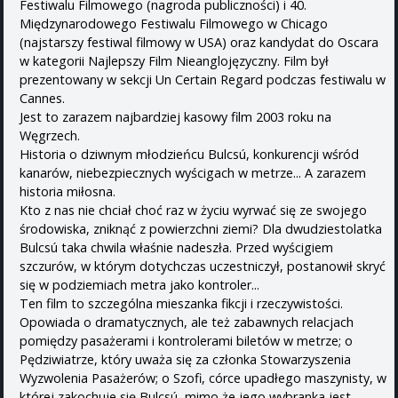
Festiwalu Filmowego (nagroda publiczności) i 40.
Międzynarodowego Festiwalu Filmowego w Chicago
(najstarszy festiwal filmowy w USA) oraz kandydat do Oscara
w kategorii Najlepszy Film Nieanglojęzyczny. Film był
prezentowany w sekcji Un Certain Regard podczas festiwalu w
Cannes.
Jest to zarazem najbardziej kasowy film 2003 roku na
Węgrzech.
Historia o dziwnym młodzieńcu Bulcsú, konkurencji wśród
kanarów, niebezpiecznych wyścigach w metrze... A zarazem
historia miłosna.
Kto z nas nie chciał choć raz w życiu wyrwać się ze swojego
środowiska, zniknąć z powierzchni ziemi? Dla dwudziestolatka
Bulcsú taka chwila właśnie nadeszła. Przed wyścigiem
szczurów, w którym dotychczas uczestniczył, postanowił skryć
się w podziemiach metra jako kontroler...
Ten film to szczególna mieszanka fikcji i rzeczywistości.
Opowiada o dramatycznych, ale też zabawnych relacjach
pomiędzy pasażerami i kontrolerami biletów w metrze; o
Pędziwiatrze, który uważa się za członka Stowarzyszenia
Wyzwolenia Pasażerów; o Szofi, córce upadłego maszynisty, w
której zakochuje się Bulcsú, mimo że jego wybranka jest