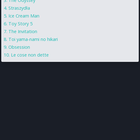
The Odyssey
Straszydła
Ice Cream Man
Toy Story 5
The Invitation
Toi yama-nami no hikari
Obsession
Le cose non dette