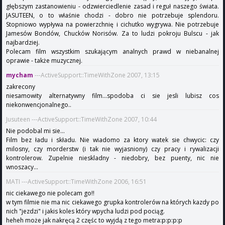
głębszym zastanowieniu - odzwierciedlenie zasad i reguł naszego świata.
JASUTEEN, o to właśnie chodzi - dobro nie potrzebuje splendoru.
Stopniowo wypływa na powierzchnię i cichutko wygrywa. Nie potrzebuje
Jamesów Bondów, Chucków Norisów. Za to ludzi pokroju Bulscu - jak
najbardziej.
Polecam film wszystkim szukającym analnych prawd w niebanalnej
oprawie - także muzycznej.
mycham
---ActiveSupport::TimeWithZone 2007, 13:15
zakrecony
niesamowity alternatywny film...spodoba ci sie jesli lubisz cos
niekonwencjonalnego..
Jusuteen ---ActiveSupport::TimeWithZone 2007, 10:44
Nie podobal mi sie...
Film bez ładu i składu. Nie wiadomo za ktory watek sie chwycic: czy
milosny, czy morderstw (i tak nie wyjasniony) czy pracy i rywalizacji
kontrolerow. Zupelnie nieskladny - niedobry, bez puenty, nic nie
wnoszacy...
MATI ---ActiveSupport::TimeWithZone 2006, 16:51
nic ciekawego nie polecam go!!
w tym filmie nie ma nic ciekawego grupka kontrolerów na których kazdy po
nich "jezdzi" i jakis koles który wpycha ludzi pod pociąg.
heheh może jak nakręcą 2 częśc to wyjdą z tego metra:p:p:p:p