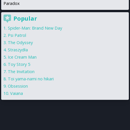
Paradox
Popular
Spider-Man: Brand New Day
Psi Patrol
The Odyssey
Straszydła
Ice Cream Man
Toy Story 5
The Invitation
Toi yama-nami no hikari
Obsession
Vaiana