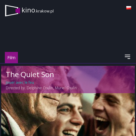
kino
.krakow.pl
Film
The Quiet Son
Jouer avec le feu
Directed by:
Delphine Coulin
,
Muriel Coulin