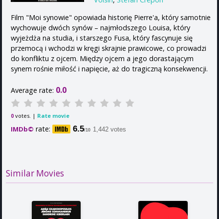
Film "Moi synowie" opowiada historię Pierre'a, który samotnie
wychowuje dwóch synów – najmłodszego Louisa, który
wyjeżdża na studia, i starszego Fusa, który fascynuje się
przemocą i wchodzi w kręgi skrajnie prawicowe, co prowadzi
do konfliktu z ojcem. Między ojcem a jego dorastającym
synem rośnie miłość i napięcie, aż do tragiczną konsekwencji.
0.0
Average rate:
votes. |
Rate movie
0
rate:
6.5
IMDb©
1,442 votes
/10
Similar Movies