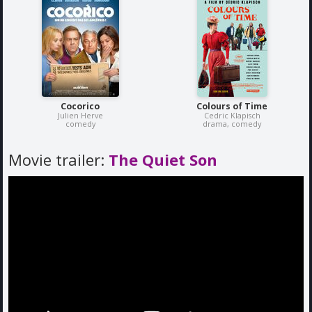
Cocorico
Colours of Time
Julien Herve
Cedric Klapisch
comedy
drama, comedy
Movie trailer:
The Quiet Son