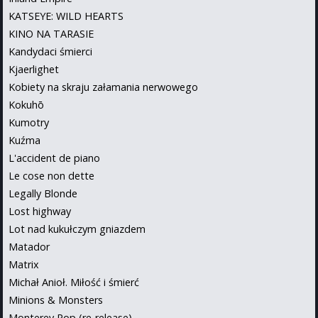
KATSEYE: WILD HEARTS
KINO NA TARASIE
Kandydaci śmierci
Kjaerlighet
Kobiety na skraju załamania nerwowego
Kokuhō
Kumotry
Kuźma
L'accident de piano
Le cose non dette
Legally Blonde
Lost highway
Lot nad kukułczym gniazdem
Matador
Matrix
Michał Anioł. Miłość i śmierć
Minions & Monsters
Monterey Pop (re-release)