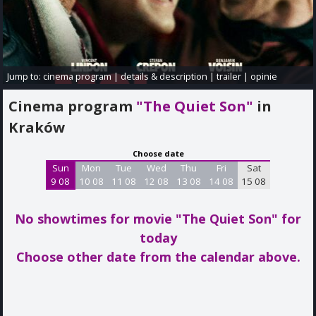
Jump to:
cinema program
|
details & description
|
trailer
|
opinie
Cinema program
"The Quiet Son"
in
Kraków
Choose date
Sun
Mon
Tue
Wed
Thu
Fri
Sat
9 08
10 08
11 08
12 08
13 08
14 08
15 08
No showtimes for movie "The Quiet Son"
for
today
Choose other date from the calendar above.