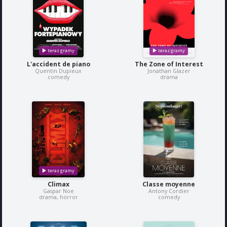
L'accident de piano
The Zone of Interest
Quentin Dupieux
Jonathan Glazer
comedy
drama
Climax
Classe moyenne
Gaspar Noe
Antony Cordier
drama, horror
comedy