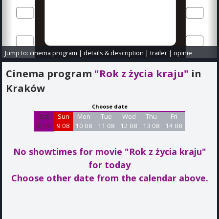
Jump to:
cinema program
|
details & description
|
trailer
|
opinie
Cinema program
"Rok z życia kraju"
in
Kraków
Choose date
Sat
Sun
Mon
Tue
Wed
Thu
Fri
8 08
9 08
10 08
11 08
12 08
13 08
14 08
No showtimes for movie "Rok z życia kraju"
for today
Choose other date from the calendar above.