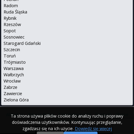
Radom
Ruda Śląska
Rybnik
Rzeszów
Sopot
Sosnowiec
Starogard Gdański
Szczecin
Toruń
Trójmiasto
Warszawa
Wałbrzych
Wrocław
Zabrze
Zawiercie
Zielona Góra
About us
•
Privacy Policy
•
Translations info
•
Contact
•
iPhone
Ta strona używa plików cookie do analizy ruchu i poprawy
•
Android
Po polsku
doświadczenia użytkowników. Kontynuując przeglądanie,
zgadzasz się na ich użycie.
Dowiedz się więcej