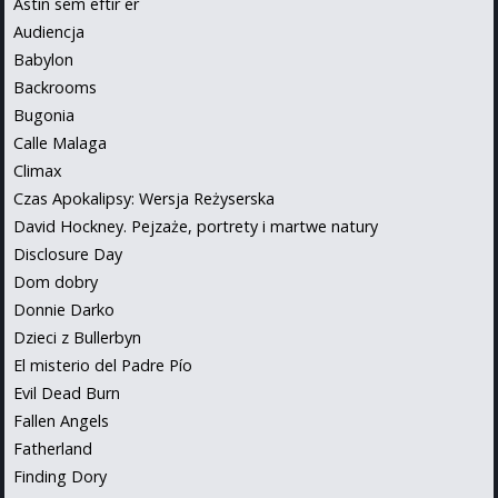
Astin sem eftir er
Audiencja
Babylon
Backrooms
Bugonia
Calle Malaga
Climax
Czas Apokalipsy: Wersja Reżyserska
David Hockney. Pejzaże, portrety i martwe natury
Disclosure Day
Dom dobry
Donnie Darko
Dzieci z Bullerbyn
El misterio del Padre Pío
Evil Dead Burn
Fallen Angels
Fatherland
Finding Dory