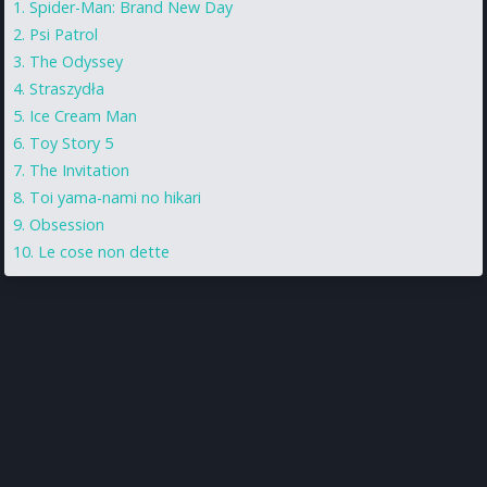
Spider-Man: Brand New Day
Psi Patrol
The Odyssey
Straszydła
Ice Cream Man
Toy Story 5
The Invitation
Toi yama-nami no hikari
Obsession
Le cose non dette